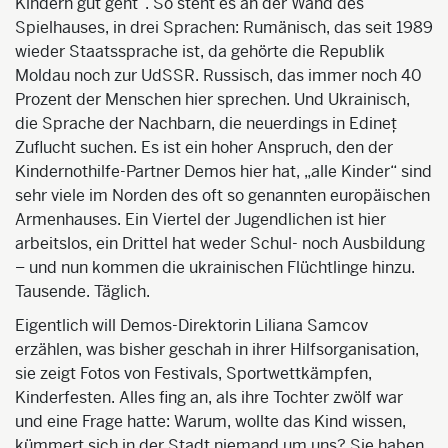
Kindern gut geht“. So steht es an der Wand des
Spielhauses, in drei Sprachen: Rumänisch, das seit 1989
wieder Staatssprache ist, da gehörte die Republik
Moldau noch zur UdSSR. Russisch, das immer noch 40
Prozent der Menschen hier sprechen. Und Ukrainisch,
die Sprache der Nachbarn, die neuerdings in Edineț
Zuflucht suchen. Es ist ein hoher Anspruch, den der
Kindernothilfe-Partner Demos hier hat, „alle Kinder“ sind
sehr viele im Norden des oft so genannten europäischen
Armenhauses. Ein Viertel der Jugendlichen ist hier
arbeitslos, ein Drittel hat weder Schul- noch Ausbildung
– und nun kommen die ukrainischen Flüchtlinge hinzu.
Tausende. Täglich.
Eigentlich will Demos-Direktorin Liliana Samcov
erzählen, was bisher geschah in ihrer Hilfsorganisation,
sie zeigt Fotos von Festivals, Sportwettkämpfen,
Kinderfesten. Alles fing an, als ihre Tochter zwölf war
und eine Frage hatte: Warum, wollte das Kind wissen,
kümmert sich in der Stadt niemand um uns? Sie haben