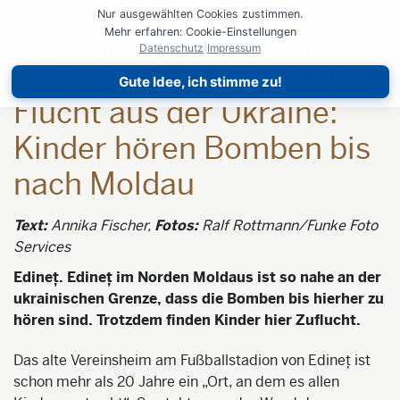
Nur ausgewählten Cookies zustimmen.
In diesem Jahr wollen WAZ und Kindernothilfe den
Mehr erfahren: Cookie-Einstellungen
Datenschutz
|
Impressum
Kriegskindern aus der Ukraine helfen. Den Bomben
sind viele entflohen, Angst und Heimweh nicht.
Gute Idee, ich stimme zu!
Flucht aus der Ukraine:
Kinder hören Bomben bis
nach Moldau
Text:
Annika Fischer,
Fotos:
Ralf Rottmann/Funke Foto
Services
Edineț.
Edineț im Norden Moldaus ist so nahe an der
ukrainischen Grenze, dass die Bomben bis hierher zu
hören sind. Trotzdem finden Kinder hier Zuflucht.
Das alte Vereinsheim am Fußballstadion von Edineț ist
schon mehr als 20 Jahre ein „Ort, an dem es allen