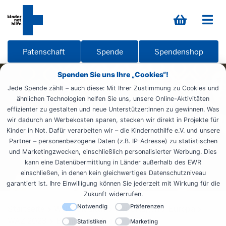
Patenschaft
Spende
Spendenshop
Spenden Sie uns Ihre „Cookies“!
Jede Spende zählt – auch diese: Mit Ihrer Zustimmung zu Cookies und
ähnlichen Technologien helfen Sie uns, unsere Online-Aktivitäten
effizienter zu gestalten und neue Unterstützer:innen zu gewinnen. Was
wir dadurch an Werbekosten sparen, stecken wir direkt in Projekte für
Kinder in Not. Dafür verarbeiten wir – die Kindernothilfe e.V. und unsere
Partner – personenbezogene Daten (z.B. IP-Adresse) zu statistischen
und Marketingzwecken, einschließlich personalisierter Werbung. Dies
kann eine Datenübermittlung in Länder außerhalb des EWR
einschließen, in denen kein gleichwertiges Datenschutzniveau
garantiert ist. Ihre Einwilligung können Sie jederzeit mit Wirkung für die
Zukunft widerrufen.
Notwendig
Präferenzen
Startseite
Weltweit aktiv
Reportagen
Europa
WAZ 2023
Bomben Moldau
Statistiken
Marketing