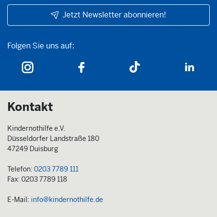
Jetzt Newsletter abonnieren!
Folgen Sie uns auf:
Folgen Sie uns auf:
Kontakt
Kindernothilfe e.V.
Düsseldorfer Landstraße 180
47249 Duisburg
Telefon:
0203 7789 111
Fax: 0203 7789 118
E-Mail:
info@kindernothilfe.de