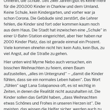
Ohnehin, die Schule. Seit zwei Jahren gibt es keine mehr
für die 200.000 Kinder in Charkiw und dem Umland.
Keine Schule, kein Kindergarten, und vorher war ja
schon Corona. Die Gebäude sind zerstört, die Lehrer
fehlen, die Kinder sind fort oder kommen kaum noch
aus dem Haus. Die Stadt hat inzwischen eine „Schule“ in
einer U-Bahn-Station eingerichtet, aber hier haben nur
2000 Kinder Platz, das ist gerade einmal ein Prozent.
Viele kommen ohnehin nicht hin: kein Auto, kein Bus, zu
viel Angst, auf die Straße zu gehen.
Hier unten wird Myrne Nebo auch versuchen, ein
bisschen Weihnachten zu feiern, einen Baum
aufzustellen, „alles im Untergrund“ – „damit die Kinder
fühlen, dass sie ein normales Leben haben“. Das Wort
„fühlen“ sagt Lana Solapanova oft, es ist wichtig in
Zeiten, in denen die Realität nicht auszuhalten ist. Die
Kinder sollen das Gefühl haben, „dass Weihnachten
etwas Schönes und Frohes in unseren Herzen ist“. Die
meisten, das wissen die Helfer sicher, werden auch zu