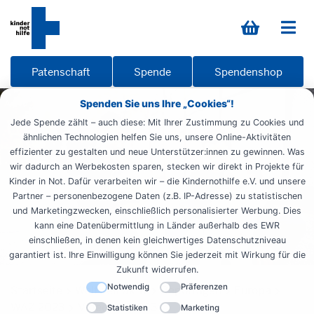
Patenschaft
Spende
Spendenshop
Spenden Sie uns Ihre „Cookies“!
Jede Spende zählt – auch diese: Mit Ihrer Zustimmung zu Cookies und
ähnlichen Technologien helfen Sie uns, unsere Online-Aktivitäten
effizienter zu gestalten und neue Unterstützer:innen zu gewinnen. Was
wir dadurch an Werbekosten sparen, stecken wir direkt in Projekte für
Kinder in Not. Dafür verarbeiten wir – die Kindernothilfe e.V. und unsere
Partner – personenbezogene Daten (z.B. IP-Adresse) zu statistischen
und Marketingzwecken, einschließlich personalisierter Werbung. Dies
kann eine Datenübermittlung in Länder außerhalb des EWR
einschließen, in denen kein gleichwertiges Datenschutzniveau
garantiert ist. Ihre Einwilligung können Sie jederzeit mit Wirkung für die
Zukunft widerrufen.
Notwendig
Präferenzen
Startseite
Weltweit aktiv
Reportagen
Europa
WAZ 2023
Videotalk 2023
Statistiken
Marketing