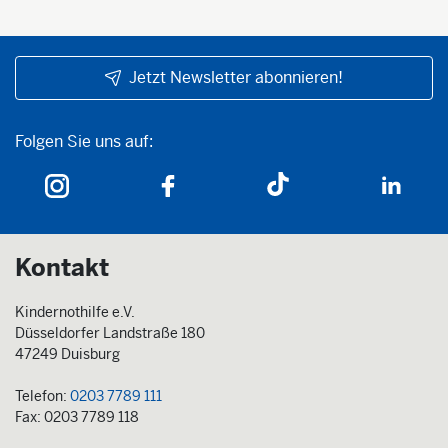
Jetzt Newsletter abonnieren!
Folgen Sie uns auf:
Folgen Sie uns auf:
Kontakt
Kindernothilfe e.V.
Düsseldorfer Landstraße 180
47249 Duisburg
Telefon:
0203 7789 111
Fax: 0203 7789 118