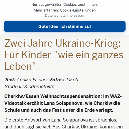
Nur ausgewählten Cookies zustimmen.
Fast zwei Jahre Krieg in der Ukraine: Darum
Mehr erfahren: Cookie-Einstellungen
Datenschutz
|
Impressum
brauchen die Kinder auf der Flucht die
Weihnachtsspenden von WAZ und Kindernothilfe
Gute Idee, ich stimme zu!
immer noch
Zwei Jahre Ukraine-Krieg:
Für Kinder "wie ein ganzes
Leben"
Text:
Annika
Fischer,
Fotos:
Jakob
Studnar/Kindernothilfe
Charkiw/Essen Weihnachtsspendenaktion: Im WAZ-
Videotalk erzählt Lana Solapanova, wie Charkiw die
Schule und auch das Fest unter die Erde verlegt.
Die erste Antwort von Lana Solapanova ist sprachlos,
und doch sagt sie viel: Aus Charkiw, Ukraine, kommt ein