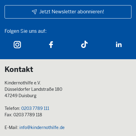
Jetzt Newsletter abonnieren!
Folgen Sie uns auf:
Folgen Sie uns auf:
Kontakt
Kindernothilfe e.V.
Düsseldorfer Landstraße 180
47249 Duisburg
Telefon:
0203 7789 111
Fax: 0203 7789 118
E-Mail:
info@kindernothilfe.de