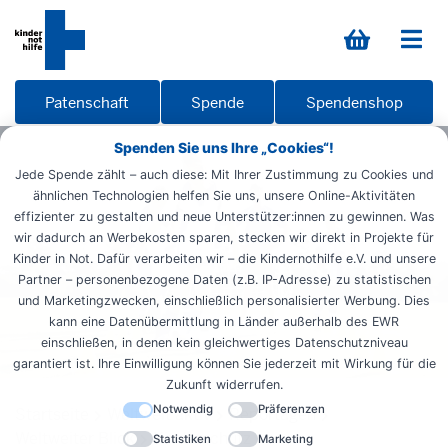
Patenschaft
Spende
Spendenshop
Spenden Sie uns Ihre „Cookies“!
Jede Spende zählt – auch diese: Mit Ihrer Zustimmung zu Cookies und
ähnlichen Technologien helfen Sie uns, unsere Online-Aktivitäten
effizienter zu gestalten und neue Unterstützer:innen zu gewinnen. Was
wir dadurch an Werbekosten sparen, stecken wir direkt in Projekte für
Kinder in Not. Dafür verarbeiten wir – die Kindernothilfe e.V. und unsere
Partner – personenbezogene Daten (z.B. IP-Adresse) zu statistischen
und Marketingzwecken, einschließlich personalisierter Werbung. Dies
kann eine Datenübermittlung in Länder außerhalb des EWR
einschließen, in denen kein gleichwertiges Datenschutzniveau
garantiert ist. Ihre Einwilligung können Sie jederzeit mit Wirkung für die
Zukunft widerrufen.
Notwendig
Präferenzen
Startseite
Weltweit aktiv
Reportagen
Weltweiter Blick
Kinderschutz
Statistiken
Marketing