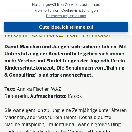
Nur ausgewählten Cookies zustimmen.
Schulungen der Kindernothilfe-Arbeitseinheit
Mehr erfahren: Cookie-Einstellungen
Datenschutz
|
Impressum
Training & Consulting
Gute Idee, ich stimme zu!
Mehr Schutz für Kinder
Damit Mädchen und Jungen sich sicherer fühlen: Mit
Unterstützung der Kindernothilfe geben sich immer
mehr Vereine und Einrichtungen der Jugendhilfe ein
Kinderschutzkonzept. Die Schulungen von „Training
& Consulting“ sind stark nachgefragt.
Text:
Annika Fischer, WAZ-
Reporterin,
Aufmacher
f
oto:
iStock
Sie war eigentlich zu jung, eine Zehnjährige unter älteren
Mädchen, aber was für ein Talent! Deshalb durfte
Nadine mitspielen, Frauenfußball war ein großes Ding
Ende der 80er, die deutsche Mannschaft gerade