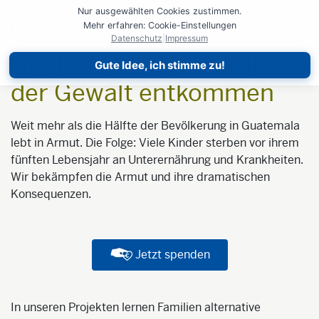
Startseite
Weltweit aktiv
Kontinente
Nur ausgewählten Cookies zustimmen.
Lateinamerika
Guatemala
Mehr erfahren: Cookie-Einstellungen
Datenschutz
|
Impressum
Guatemala: Der Spirale
Gute Idee, ich stimme zu!
der Gewalt entkommen
Weit mehr als die Hälfte der Bevölkerung in Guatemala
lebt in Armut. Die Folge: Viele Kinder sterben vor ihrem
fünften Lebensjahr an Unterernährung und Krankheiten.
Wir bekämpfen die Armut und ihre dramatischen
Konsequenzen.
Jetzt spenden
In unseren Projekten lernen Familien alternative