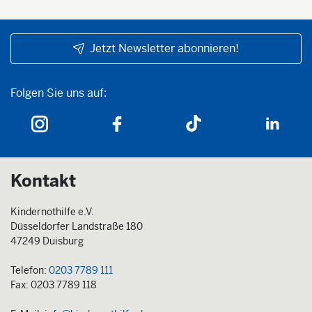
Jetzt Newsletter abonnieren!
Folgen Sie uns auf:
Folgen Sie uns auf:
Kontakt
Kindernothilfe e.V.
Düsseldorfer Landstraße 180
47249 Duisburg
Telefon:
0203 7789 111
Fax: 0203 7789 118