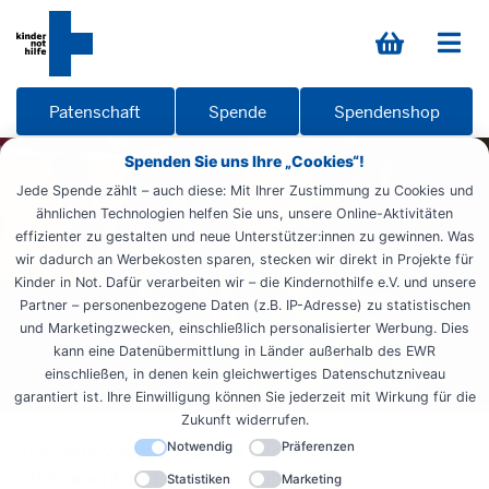
Patenschaft
Spende
Spendenshop
Spenden Sie uns Ihre „Cookies“!
Jede Spende zählt – auch diese: Mit Ihrer Zustimmung zu Cookies und
ähnlichen Technologien helfen Sie uns, unsere Online-Aktivitäten
effizienter zu gestalten und neue Unterstützer:innen zu gewinnen. Was
wir dadurch an Werbekosten sparen, stecken wir direkt in Projekte für
Kinder in Not. Dafür verarbeiten wir – die Kindernothilfe e.V. und unsere
Partner – personenbezogene Daten (z.B. IP-Adresse) zu statistischen
und Marketingzwecken, einschließlich personalisierter Werbung. Dies
kann eine Datenübermittlung in Länder außerhalb des EWR
einschließen, in denen kein gleichwertiges Datenschutzniveau
garantiert ist. Ihre Einwilligung können Sie jederzeit mit Wirkung für die
Zukunft widerrufen.
Notwendig
Präferenzen
Startseite
Weltweit aktiv
Reportagen
Lateinamerika
Ecuador Gewalt
Statistiken
Marketing