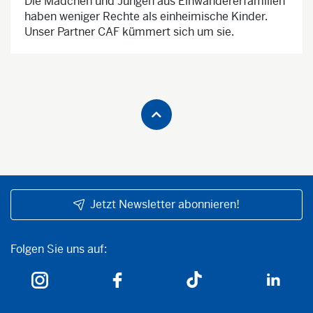
Die Mädchen und Jungen aus Einwandererfamilien
haben weniger Rechte als einheimische Kinder.
Unser Partner CAF kümmert sich um sie.
Jetzt Newsletter abonnieren!
Folgen Sie uns auf:
Folgen Sie uns auf: