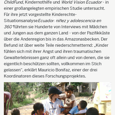
ChildFund
, Kindernothilfe und
World Vision Ecuador
- in
einer großangelegten empirischen Studie untersucht.
Für ihre jetzt vorgestellte
Kinderechte-
Situations
analyse
Ecuador
:
niñez
y
adolescencia
en
360
°
führten sie Hunderte von Interviews mit Mädchen
und Jungen aus dem ganzen Land - von der Pazifikküste
über die Andenregion bis in das Amazona
sbecken. Der
Befund ist über weite Teile niederschmetternd: „Kinder
fühlen sich mit ihrer Angst und ihren traumatischen
Gewalterlebnissen ganz oft allein und von denen, die sie
eigentlich beschützen sollten, vollkommen im Stich
gelassen“, erklärt Mauricio
Bonifaz
, einer der drei
Koordinatoren dieses Forschungsprojektes.