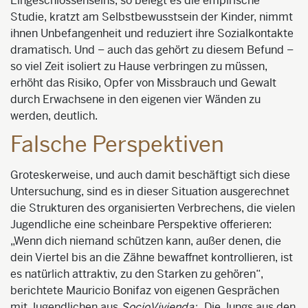
Eingeschlossenseins
, so belegt es die empirische
Studie, kratzt am Selbstbewusstsein der Kinder, nimmt
ihnen Unbefangenheit und reduziert ihre Sozialkontakte
dramatisch. Und – auch das gehört zu diesem Befund –
so viel Zeit isoliert zu Hause verbringen zu müssen,
erhöht das Risiko, Opfer von Missbrauch und Gewalt
durch Erwachsene in den eigenen vier Wänden zu
werden, deutlich.
Falsche Perspektiven
Groteskerweise, und auch damit beschäftigt sich diese
Untersuchung, sind es in dieser Situation ausgerechnet
die Strukturen des organisierten Ve
rbrechens, die vielen
Jugendliche eine scheinbare Perspektive offerieren:
„Wenn dich niemand schützen kann, außer denen, die
dein Viertel bis an die Zähne bewaffnet kontrollieren, ist
es natürlich attraktiv, zu den Starken zu gehören“,
berichtete Mauricio
Bonifaz
von eigenen Gesprächen
mit Jugendlichen aus
Socio
Vivienda
:
„Die Ju
ngs aus den