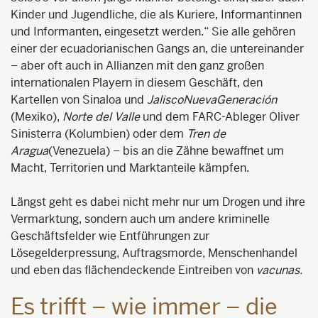
Kinder und Jugendlic
he, die als Kuriere, Informantinnen
und Informanten, eingesetzt werden.“ Sie alle gehören
einer der ecuadorianischen Gangs an, die untereinander
– aber oft auch in Allianzen mit den ganz großen
internationalen Playern in diesem Geschäft, den
Kartellen von
Sinaloa
und
Jalisco
Nueva
Generación
(Mexiko),
Norte
del Valle
und dem FARC-Ableger Oliver
Sinisterra
(Kolumbien) oder dem
Tren
de
Aragua
(Venezuela) – bis an die Zähne bewaffnet um
Macht, Territorien und
Marktanteile kämpfen.
Längst geht es dabei nicht mehr nur um Drogen und ihre
Vermarktung, sondern auch um andere kriminelle
Geschäftsfelder wie Entführungen zur
Lösegelderpressung, Auftragsmorde, Menschenhandel
und eben das flächendeckende Eintreiben von
vacunas
.
Es trifft – wie immer – die