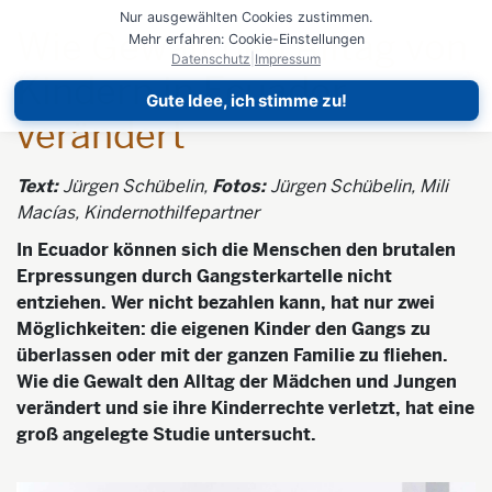
Nur ausgewählten Cookies zustimmen.
Wie Gewalt den Alltag von
Mehr erfahren: Cookie-Einstellungen
Datenschutz
|
Impressum
Kindern in Ecuador
Gute Idee, ich stimme zu!
verändert
Text:
Jürgen Schübelin,
Fotos:
Jürgen Schübelin, Mili
Macías, Kindernothilfepartner
In Ecuador können sich die Menschen den brutalen
Erpressungen durch Gangsterkartelle nicht
entziehen. Wer nicht bezahlen kann, hat nur zwei
Möglichkeiten: die eigenen Kinder den Gangs zu
überlassen oder mit der ganzen Familie zu fliehen.
Wie die Gewalt den Alltag der Mädchen und Jungen
verändert und sie ihre Kinderrechte verletzt, hat eine
groß angelegte Studie untersucht.