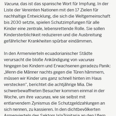
Vacuna
,
das ist das spanische Wort für Impfung. In der
Liste der Vereinten Nationen mit den 17 Zielen für
nachhaltige Entwicklung, die sich die Weltgemeinschaft
bis 2030 setzte, spielen S
chutzimpfungen für alle
Kinder eine zentrale, lebensrettende Rolle. Sie sollen
Kindersterblichkeit reduzieren und die Ausbreitung
gefährlicher Krankheiten spürbar eindämmen.
In den Armenvierteln ecuadorianischer Städte
verursacht die bloße Ankündigung von
vacunas
hingege
n bei Kindern und Erwachsenen geradezu Panik:
„Wenn die Männer nachts gegen die Türen hämmern,
müssen wir Kinder uns ganz schnell hinten im Haus
verstecken“, berichtet die achtjährige Mia. Die
schwerbewaffneten Besucher kommen einmal in der
Woche, um ihre
v
acunas
,
wie sie selbst mit
entlarvendem Zynismus die Schutzgeldzahlungen an
sich nennen, zu kassieren. In den dichtbevölkerten
Armenvierteln des Sektors
Isla
Trinitaria
an den Ufern