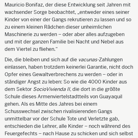
Mauricio
Bonifaz
, der diese Entwicklung seit Jahren mit
wachsender Sorge beobachtet, „entweder eines seiner
Kinder
von einer der Gangs rekrutieren zu lassen und so
zu einem kleinen Rädchen dieser unheimlichen
Maschinerie zu werden – oder aber alles aufzugeben
und mit der ganzen Familie bei Nacht und Nebel aus
dem Viertel zu fliehen.“
Die, die bleiben und sich auf die
vacunas
-
Zahlungen
einlassen, haben trotzdem keinerlei Garantie, nicht doch
Opfer eines Gewaltverbrechens zu werden – oder in
ständiger Angst zu leben: So wie die 4000 Kinder aus
dem Sektor
Socio
Vivienda
II,
die dort in die größte
Schule dieses Armenviertelstadtteils von Guayaquil
gehen. Als es Mitte des Jahres bei einem
Schusswechsel zwisc
hen rivalisierenden Gangs
unmittelbar vor der Schule Tote und Verletzte gab,
entschieden die Lehrer, alle Kinder – noch während des
Feuergefechts – nach Hause zu schicken und sich selbst