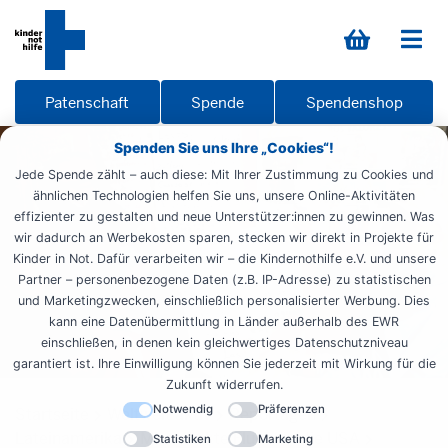
Patenschaft
Spende
Spendenshop
Spenden Sie uns Ihre „Cookies“!
Jede Spende zählt – auch diese: Mit Ihrer Zustimmung zu Cookies und
ähnlichen Technologien helfen Sie uns, unsere Online-Aktivitäten
effizienter zu gestalten und neue Unterstützer:innen zu gewinnen. Was
wir dadurch an Werbekosten sparen, stecken wir direkt in Projekte für
Kinder in Not. Dafür verarbeiten wir – die Kindernothilfe e.V. und unsere
Partner – personenbezogene Daten (z.B. IP-Adresse) zu statistischen
und Marketingzwecken, einschließlich personalisierter Werbung. Dies
kann eine Datenübermittlung in Länder außerhalb des EWR
einschließen, in denen kein gleichwertiges Datenschutzniveau
garantiert ist. Ihre Einwilligung können Sie jederzeit mit Wirkung für die
Zukunft widerrufen.
Notwendig
Präferenzen
Startseite
Weltweit aktiv
Reportagen
Lateinamerika
Missglückte Flucht in die USA
Statistiken
Marketing