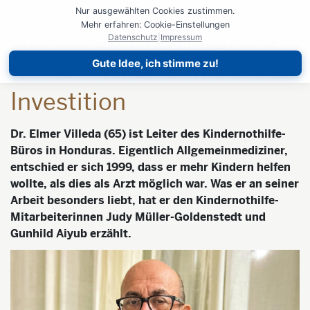
Interview
Nur ausgewählten Cookies zustimmen.
Mehr erfahren: Cookie-Einstellungen
Honduras: Die Arbeit mit
Datenschutz
|
Impressum
Gute Idee, ich stimme zu!
Kindern ist eine lohnende
Investition
Dr. Elmer Villeda (65) ist Leiter des Kindernothilfe-
Büros in Honduras. Eigentlich Allgemeinmediziner,
entschied er sich 1999, dass er mehr Kindern helfen
wollte, als dies als Arzt möglich war. Was er an seiner
Arbeit besonders liebt, hat er den Kindernothilfe-
Mitarbeiterinnen Judy Müller-Goldenstedt und
Gunhild Aiyub erzählt.