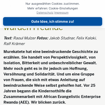
Nur ausgewählten Cookies zustimmen.
Ruanda
Mehr erfahren: Cookie-Einstellungen
Datenschutz
|
Impressum
Ruanda: Aus Feinden
Gute Idee, ich stimme zu!
wurden Freunde
Text
: Raoul Mulzer
Fotos:
Jakob Studnar, Felix Kaloki,
Ralf Krämer
Murekatete hat eine beeindruckende Geschichte zu
erzählen. Sie handelt von Perspektivlosigkeit, von
Isolation, Bitterkeit und unbeschreiblicher Gewalt.
Mehr noch geht es in ihr jedoch um Hoffnung,
Versöhnung und Solidarität. Und um eine Gruppe
von Frauen, die sich mit etwas Anleitung auf
beeindruckende Weise selbst geholfen hat. Vor 25
Jahren begann die Kindernothilfe die
Zusammenarbeit mit African Evangelistic Enterprise
Rwanda (AEE). Wir blicken zurück.